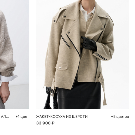
ну
Добавить в корзину
M
XS
S
M
ОБЪЕМНЫЙ ДЖЕМПЕР ИЗ ШЕРСТИ АЛЬПАКА
+1 цвет
ЖАКЕТ-КОСУХА ИЗ ШЕРСТИ
+5 цветов
33 900 ₽