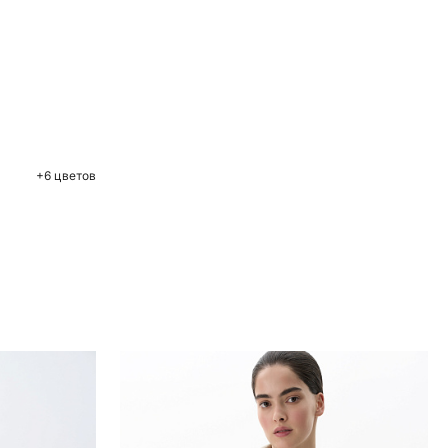
ну
+6 цветов
ие