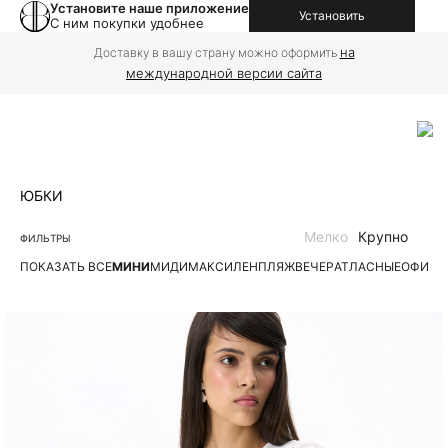
Установите наше приложение
Установить
С ним покупки удобнее
на
Доставку в вашу страну можно оформить
международной версии сайта
ЮБКИ
Мелко
Крупно
ФИЛЬТРЫ
ПОКАЗАТЬ ВСЕ
МИНИ
МИДИ
МАКСИ
ЛЕН
ПЛЯЖ
ВЕЧЕР
АТЛАСНЫЕ
ОФИС
Д