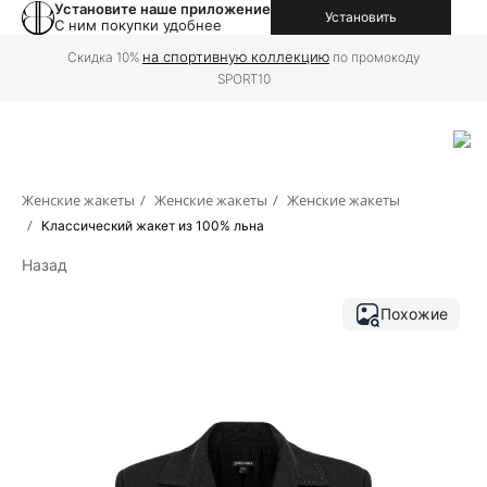
Установите наше приложение
Установить
С ним покупки удобнее
на спортивную коллекцию
Скидка 10%
по промокоду
SPORT10
Женские жакеты
/
Женские жакеты
/
Женские жакеты
/
Классический жакет из 100% льна
Назад
Похожие