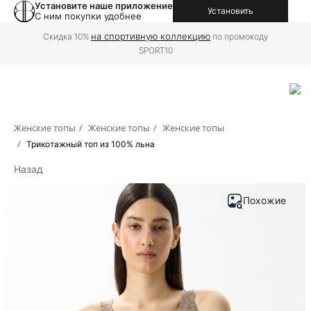
Установите наше приложение
Установить
С ним покупки удобнее
на
Доставку в вашу страну можно оформить
международной версии сайта
Женские топы
/
Женские топы
/
Женские топы
/
Трикотажный топ из 100% льна
Назад
Похожие