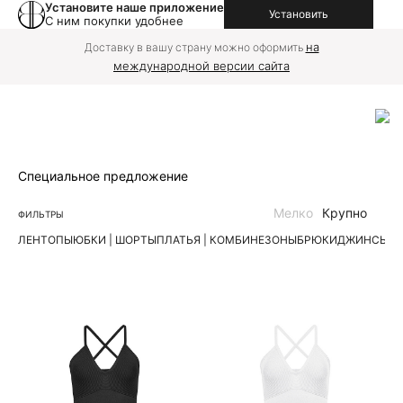
Установите наше приложение
Установить
С ним покупки удобнее
на
Доставку в вашу страну можно оформить
международной версии сайта
Специальное предложение
Мелко
Крупно
ФИЛЬТРЫ
ЛЕН
ТОПЫ
ЮБКИ | ШОРТЫ
ПЛАТЬЯ | КОМБИНЕЗОНЫ
БРЮКИ
ДЖИНСЫ
К